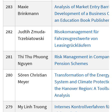
283
Maxie
Analysis of Market Entry Barri
Brinkmann
Development of a Business Ca
an Education Book Publisher
282
Judtih Zmuda-
Risokomanagement für
Trzebiatowski
Fahrzeugrestwerte von
Leasingrückläufern
281
Thi Thu Phuong
Risk Management in
Company
Nguyen
Pension Schemes
280
Sören Christian
Transformation of the Energy
Meyer
System and Climate Protection
the Hanover Region: A Toolba
Analysis
279
My Linh Truong
Internes Kontrollverfahren für