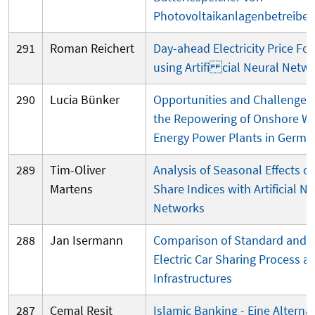
Photovoltaikanlagenbetreiber
291
Roman Reichert
Day-ahead Electricity Price Fo
using Artifi
cial Neural Netwo
290
Lucia Bünker
Opportunities and Challenges 
the Repowering of Onshore W
Energy Power Plants in Germa
289
Tim-Oliver
Analysis of Seasonal Effects o
Martens
Share Indices with Artificial N
Networks
288
Jan Isermann
Comparison of Standard and
Electric Car Sharing Process an
Infrastructures
287
Cemal Resit
Islamic Banking - Eine Alternat