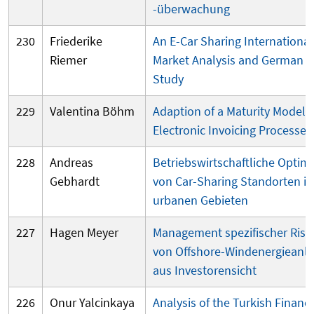
-überwachung
230
Friederike
An E-Car Sharing International
Riemer
Market Analysis and German 
Study
229
Valentina Böhm
Adaption of a Maturity Model f
Electronic Invoicing Processes
228
Andreas
Betriebswirtschaftliche Optim
Gebhardt
von Car-Sharing Standorten in
urbanen Gebieten
227
Hagen Meyer
Management spezifischer Risi
von Offshore-Windenergieanl
aus Investorensicht
226
Onur Yalcinkaya
Analysis of the Turkish Financi