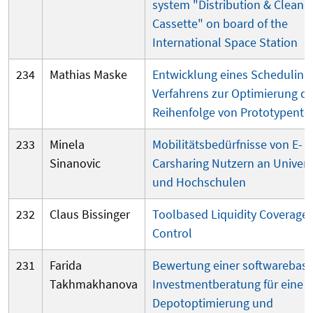
system "Distribution & Cleani
Cassette" on board of the
International Space Station
234
Mathias Maske
Entwicklung eines Scheduling
Verfahrens zur Optimierung de
Reihenfolge von Prototypente
233
Minela
Mobilitätsbedürfnisse von E-
Sinanovic
Carsharing Nutzern an Univers
und Hochschulen
232
Claus Bissinger
Toolbased Liquidi
ty Coverage 
Control
231
Farida
Bewertung einer softwarebasi
Takhmakhanova
Investmentberatung für eine
Depotoptimierung und