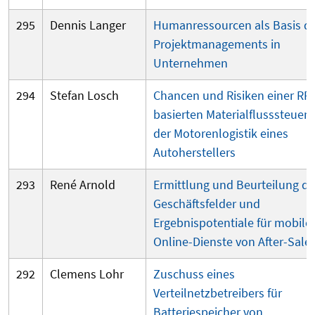
295
Dennis Langer
Humanressourcen als Basis d
Projektmanagements in
Unternehmen
294
Stefan Losch
Chancen und Risiken einer RFI
basierten Materialflusssteueru
der Motorenlogistik eines
Autoherstellers
293
René Arnold
Ermittlung und Beurteilung de
Geschäftsfelder und
Ergebnispotentiale für mobile
Online-Dienste von After-Sale
292
Clemens Lohr
Zuschuss eines
Verteilnetzbetreibers für
Batteriespeicher von