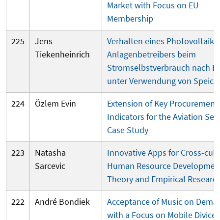
Market with Focus on EU
Membership
225
Jens
Verhalten eines Photovoltaik-
Tiekenheinrich
Anlagenbetreibers beim
Stromselbstverbrauch nach E
unter Verwendung von Speich
224
Özlem Evin
Extension of Key Procurement
Indicators for the Aviation Sec
Case Study
223
Natasha
Innovative Apps for Cross-cult
Sarcevic
Human Resource Developmen
Theory and Empirical Researc
222
André Bondiek
Acceptance of Music on Dema
with a Focus on Mobile Divices