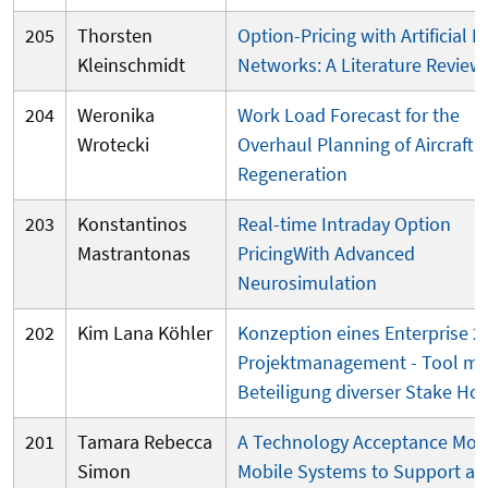
205
Thorsten
Option-Pricing with Artificial 
Kleinschmidt
Networks: A Literature Review
204
Weronika
Work Load Forecast for the
Wrotecki
Overhaul Planning of Aircraft 
Regeneration
203
Konstantinos
Real-time Intraday Option
Mastrantonas
PricingWith Advanced
Neurosimulation
202
Kim Lana Köhler
Konzeption eines Enterprise 2
Projektmanagement - Tool mi
Beteiligung diverser Stake Hol
201
Tamara Rebecca
A Technology Acceptance Mode
Simon
Mobile Systems to Support an