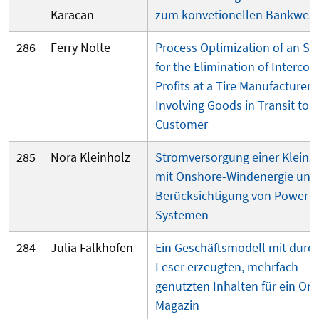
Karacan
zum konvetionellen Bankwes
286
Ferry Nolte
Process O
ptimization of an SA
for the E
limination of I
nterco
P
rofits at a T
ire M
anufacturer 
I
nvolving G
oods in T
ransit to 
C
ustomer
285
Nora Kleinholz
Stromversorgung einer Kleins
mit Onshore-Windene
rgie unt
Berücksichtigung von Power-t
Systemen
284
Julia Falkhofen
Ein Geschäftsmodell mit durc
Leser erzeugten, mehrfach
genutzten Inhalten für ein Onl
Magazin