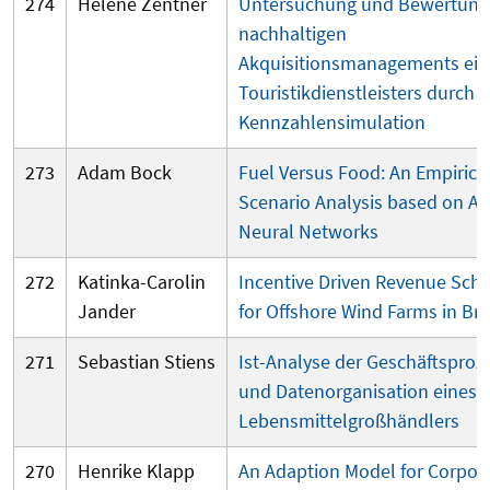
274
Helene Zentner
Untersuchung und Bewertung
nachhaltigen
Akquisitionsmanagements ein
Touristikdienstleisters durch e
Kennzahlensimulation
273
Adam Bock
Fuel Versus Food: An Empirica
Scenario Analysis based on Arti
Neural Networks
272
Katinka-Carolin
Incentive Driven Revenue Sc
Jander
for Offshore Wind Farms in Bra
271
Sebastian Stiens
Ist-Analyse der Geschäftsproz
und Datenorganisation eines
Lebensmittelgroßhändlers
270
Henrike Klapp
An Adaption Model for Corpor