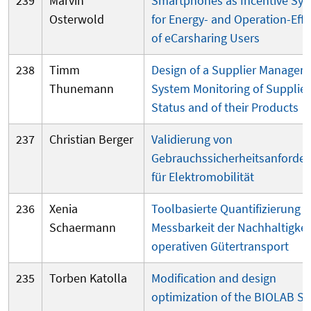
239
Marvin
Smartphones as Incentive Sy
Osterwold
for Energy- and Operation-Effi
of eCarsharing Users
238
Timm
Design of a Supplier Managem
Thunemann
System Monitoring of Supplier
Status and of their Products
237
Christian Berger
Validierung von
Gebrauchssicherheitsanforde
für Elektromobilität
236
Xenia
Toolbasierte Quantifizierung 
Schaermann
Messbarkeit der Nachhaltigkei
operativen Gütertransport
235
Torben Katolla
Modification and design
optimization of the BIOLAB S