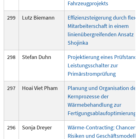
Fahrzeugprojekts
299
Lutz Biemann
Effizienzsteigerung durch flexi
Mitarbeiterschaft in einem
linienübergreifenden Ansatz 
Shojinka
298
Stefan Duhn
Projektierung eines Prüfstande
Leistungsschalter zur
Primärstrom
prüfung
297
Hoai Viet Pham
Planung und Organisation der
Kernprozesse der
Wärmebehandlung zur
Fertigungsablaufoptimierung
296
Sonja Dreyer
Wärme-Contracting: Chancen,
Risiken und Geschäftsmodelle