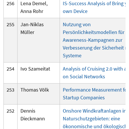
256
Lena Demel,
IS-Success Analysis of Bring y
Anna Rohr
own Device
255
Jan-Niklas
Nutzung von
Müller
Persönlichkeitsmodellen für
Awareness-Kampagnen zur
Verbesserung der Sicherheit m
Systeme
254
Ivo Szameitat
Analysis of Cruising 2.0 with a
on Social Networks
253
Thomas Völk
Performance Measurement for
Startup Companies
252
Dennis
Onshore Windkraftanlagen in
Dieckmann
Naturschutzgebieten: eine
ökonomische und ökologisch