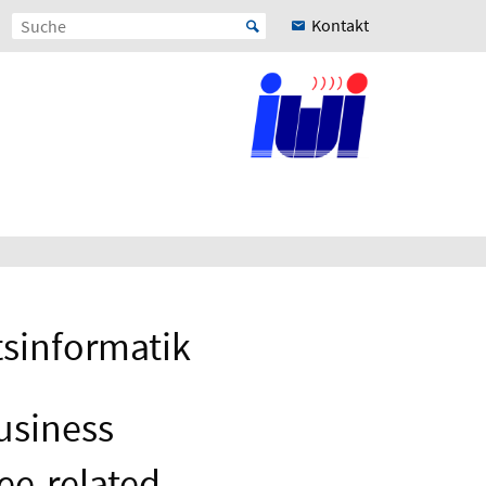
Kontakt
tsinformatik
usiness
ee-related