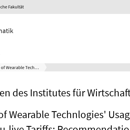
iche Fakultät
matik
Analysis of Wearable Technlogies' Usage für Pay-as-you-live Tariffs: Recommendations for Insurance Companies
en des Institutes für Wirtschaf
of Wearable Technlogies' Usag
u-live Tariffs: Recommendatio