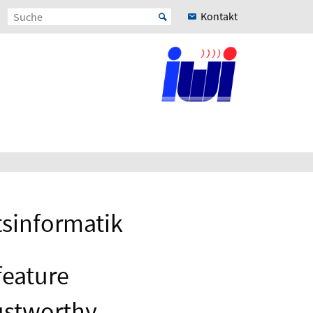
Kontakt
tsinformatik
 feature
ustworthy,