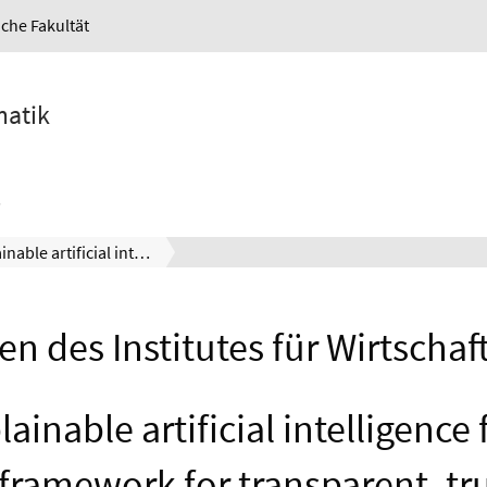
iche Fakultät
matik
An explainable artificial intelligence feature selection framework for transparent, trustworthy, and cost-efficient energy forecasting
en des Institutes für Wirtschaf
ainable artificial intelligence
 framework for transparent, tr