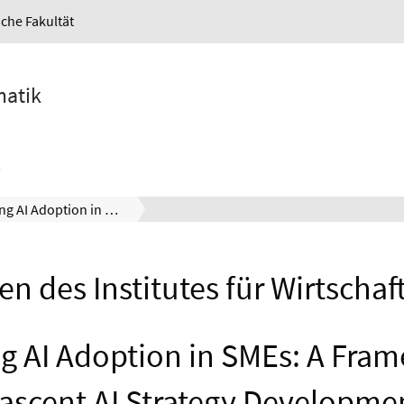
iche Fakultät
matik
Advancing AI Adoption in SMEs: A Framework for Nascent AI Strategy Development
en des Institutes für Wirtschaf
g AI Adoption in SMEs: A Fram
ascent AI Strategy Developme