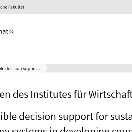
iche Fakultät
matik
Accessible decision support for sustainable energy systems in developing countries
en des Institutes für Wirtschaf
ible decision support for sust
gy systems in developing coun