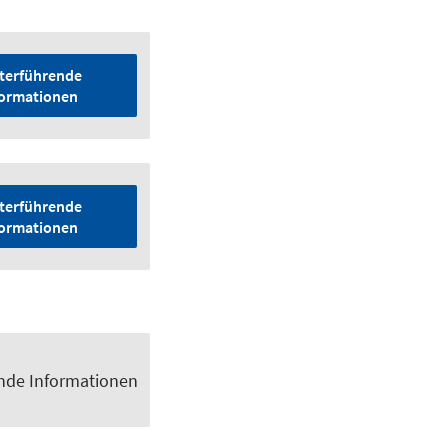
terführende
formationen
terführende
formationen
nde Informationen