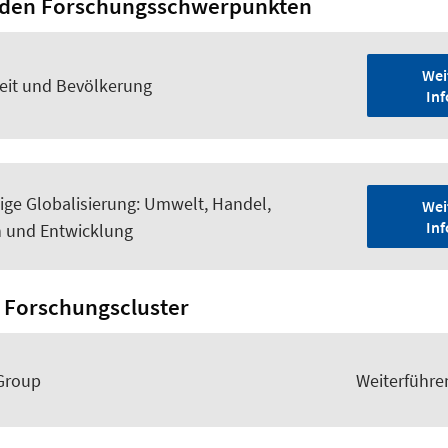
 den Forschungsschwerpunkten
Wei
it und Bevölkerung
In
ige Globalisierung: Umwelt, Handel,
Wei
In
n und Entwicklung
 Forschungscluster
Group
Weiterführe